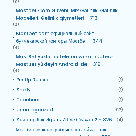
(3)
Mostbet Com Güvenli Mi? Gəlinlik, Gəlinlik
Modelleri, Gəlinlik qiymətləri – 713
(2)
Mostbet com официальный сайт
букмекерской конторы Мостбет – 344
(4)
MostBet yükləmə telefon və kompüterə
MostBet yükləyin Android-də – 319
(4)
Pin Up Russia
(1)
Shelly
(1)
Teachers
(1)
Uncategorized
(17)
Авиатор Как Играть И Где Скачать? – 826
(4)
Мостбет зеркало рабочее на сейчас: как