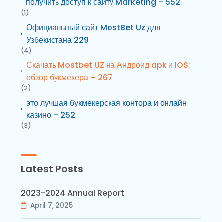
получить доступ к сайту Marketing – 552
(1)
Официальный сайт MostBet Uz для
Узбекистана 229
(4)
Скачать Mostbet UZ на Андроид apk и IOS:
обзор букмекера – 267
(2)
это лучшая букмекерская контора и онлайн
казино – 252
(3)
Latest Posts
2023-2024 Annual Report
April 7, 2025