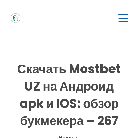
Скачать Mostbet
UZ на Андроид
apk и IOS: обзор
букмекера – 267
Home