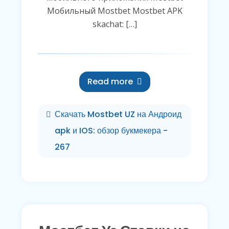
Мобильный Mostbet Mostbet APK
skachat: […]
Read more
Скачать Mostbet UZ на Андроид
apk и IOS: обзор букмекера -
267