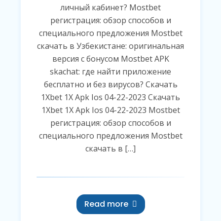
личный кабинет? Mostbet
регистрация: обзор способов и
специального предложения Mostbet
скачать в Узбекистане: оригинальная
версия с бонусом Mostbet APK
skachat: где найти приложение
бесплатно и без вирусов? Скачать
1Xbet 1X Apk Ios 04-22-2023 Скачать
1Xbet 1X Apk Ios 04-22-2023 Mostbet
регистрация: обзор способов и
специального предложения Mostbet
скачать в […]
Read more