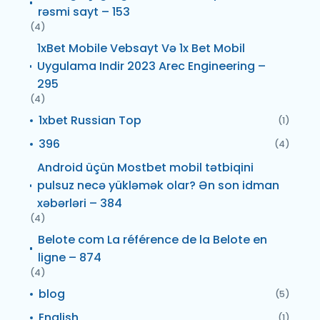
rəsmi sayt – 153
(4)
1xBet Mobile Vebsayt Və 1x Bet Mobil
Uygulama Indir 2023 Arec Engineering –
295
(4)
1xbet Russian Top
(1)
396
(4)
Android üçün Mostbet mobil tətbiqini
pulsuz necə yükləmək olar? Ən son idman
xəbərləri – 384
(4)
Belote com La référence de la Belote en
ligne – 874
(4)
blog
(5)
English
(1)