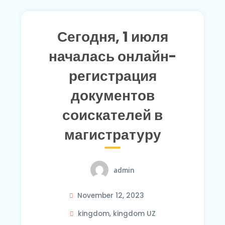
Сегодня, 1 июля
началась онлайн-
регистрация
документов
соискателей в
магистратуру
admin
November 12, 2023
kingdom
,
kingdom UZ