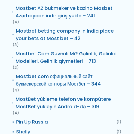
Mostbet AZ bukmeker və kazino Mosbet
Azərbaycan indir giriş yükle – 241
(4)
Mostbet betting company in India place
your bets at Most bet – 42
(3)
Mostbet Com Güvenli Mi? Gəlinlik, Gəlinlik
Modelleri, Gəlinlik qiymətləri – 713
(2)
Mostbet com официальный сайт
букмекерской конторы Мостбет – 344
(4)
MostBet yükləmə telefon və kompüterə
MostBet yükləyin Android-də – 319
(4)
Pin Up Russia
(1)
Shelly
(1)