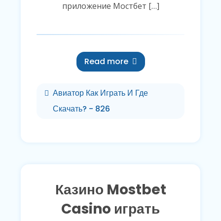
приложение Мостбет […]
Read more
Авиатор Как Играть И Где
Скачать? - 826
Казино Mostbet
Casino играть