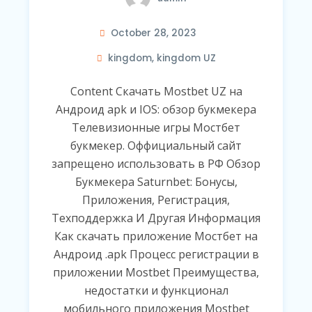
October 28, 2023
kingdom
,
kingdom UZ
Content Скачать Mostbet UZ на
Андроид apk и IOS: обзор букмекера
Телевизионные игры Мостбет
букмекер. Оффициальный сайт
запрещено использовать в РФ Обзор
Букмекера Saturnbet: Бонусы,
Приложения, Регистрация,
Техподдержка И Другая Информация
Как скачать приложение Мостбет на
Андроид .apk Процесс регистрации в
приложении Mostbet Преимущества,
недостатки и функционал
мобильного приложения Mostbet