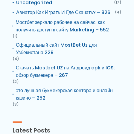
Uncategorized
(17)
Авиатор Как Играть И Где Скачать? – 826
(4)
Мостбет зеркало рабочее на сейчас: как
получить доступ к сайту Marketing – 552
(1)
Официальный сайт MostBet Uz для
Узбекистана 229
(4)
Скачать Mostbet UZ на Андроид apk и IOS:
обзор букмекера – 267
(2)
это лучшая букмекерская контора и онлайн
казино – 252
(3)
Latest Posts