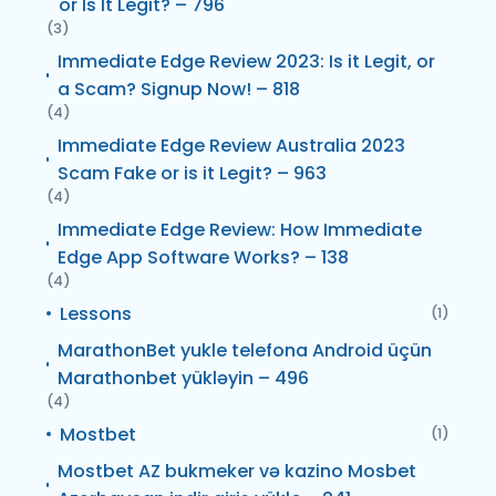
or Is It Legit? – 796
(3)
Immediate Edge Review 2023: Is it Legit, or
a Scam? Signup Now! – 818
(4)
Immediate Edge Review Australia 2023
Scam Fake or is it Legit? – 963
(4)
Immediate Edge Review: How Immediate
Edge App Software Works? – 138
(4)
Lessons
(1)
MarathonBet yukle telefona Android üçün
Marathonbet yükləyin – 496
(4)
Mostbet
(1)
Mostbet AZ bukmeker və kazino Mosbet