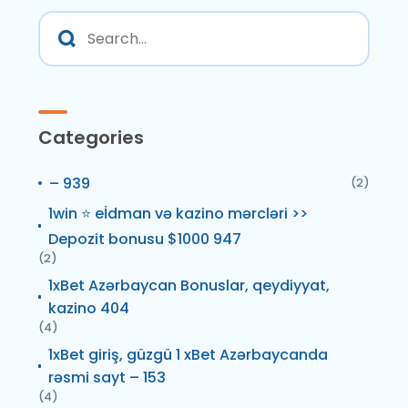
Categories
– 939
(2)
1win ⭐ eİdman və kazino mərcləri >>
Depozit bonusu $1000 947
(2)
1xBet Azərbaycan Bonuslar, qeydiyyat,
kazino 404
(4)
1xBet giriş, güzgü 1 xBet Azərbaycanda
rəsmi sayt – 153
(4)