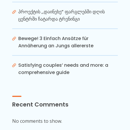
პროექტის ,,დაინეხე” ფარგლებში დღის
ცენტრში ჩატარდა ტრენინგი
Bewege! 3 Einfach Ansätze für
Annäherung an Jungs allererste
Satisfying couples’ needs and more: a
comprehensive guide
Recent Comments
No comments to show.