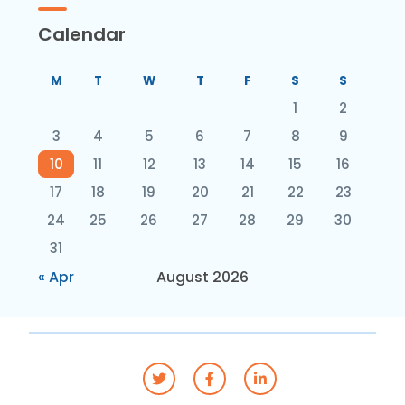
Calendar
M
T
W
T
F
S
S
1
2
3
4
5
6
7
8
9
10
11
12
13
14
15
16
17
18
19
20
21
22
23
24
25
26
27
28
29
30
31
« Apr
August 2026