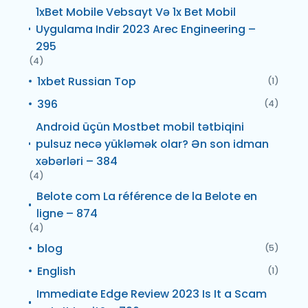
1xBet Mobile Vebsayt Və 1x Bet Mobil
Uygulama Indir 2023 Arec Engineering –
295
(4)
1xbet Russian Top
(1)
396
(4)
Android üçün Mostbet mobil tətbiqini
pulsuz necə yükləmək olar? Ən son idman
xəbərləri – 384
(4)
Belote com La référence de la Belote en
ligne – 874
(4)
blog
(5)
English
(1)
Immediate Edge Review 2023 Is It a Scam