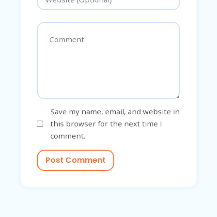
Save my name, email, and website in
this browser for the next time I
comment.
Post Comment