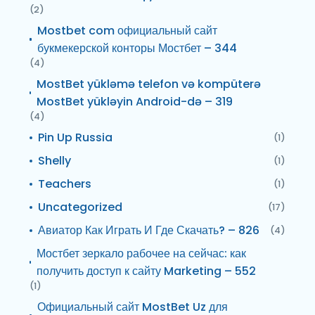
(2)
Mostbet com официальный сайт
букмекерской конторы Мостбет – 344
(4)
MostBet yükləmə telefon və kompüterə
MostBet yükləyin Android-də – 319
(4)
Pin Up Russia
(1)
Shelly
(1)
Teachers
(1)
Uncategorized
(17)
Авиатор Как Играть И Где Скачать? – 826
(4)
Мостбет зеркало рабочее на сейчас: как
получить доступ к сайту Marketing – 552
(1)
Официальный сайт MostBet Uz для