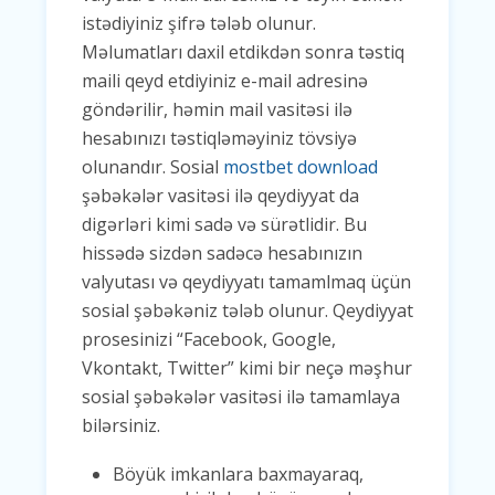
istədiyiniz şifrə tələb olunur.
Məlumatları daxil etdikdən sonra təstiq
maili qeyd etdiyiniz e-mail adresinə
göndərilir, həmin mail vasitəsi ilə
hesabınızı təstiqləməyiniz tövsiyə
olunandır. Sosial
mostbet download
şəbəkələr vasitəsi ilə qeydiyyat da
digərləri kimi sadə və sürətlidir. Bu
hissədə sizdən sadəcə hesabınızın
valyutası və qeydiyyatı tamamlmaq üçün
sosial şəbəkəniz tələb olunur. Qeydiyyat
prosesinizi “Facebook, Google,
Vkontakt, Twitter” kimi bir neçə məşhur
sosial şəbəkələr vasitəsi ilə tamamlaya
bilərsiniz.
Böyük imkanlara baxmayaraq,