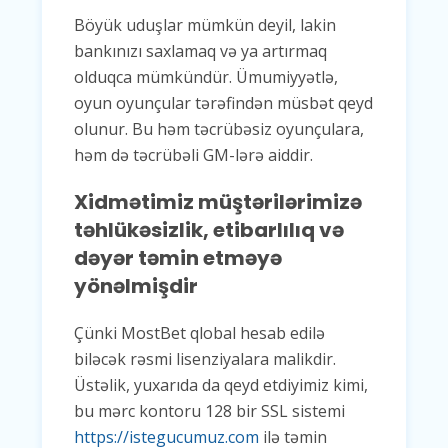
Böyük uduşlar mümkün deyil, lakin
bankınızı saxlamaq və ya artırmaq
olduqca mümkündür. Ümumiyyətlə,
oyun oyunçular tərəfindən müsbət qeyd
olunur. Bu həm təcrübəsiz oyunçulara,
həm də təcrübəli GM-lərə aiddir.
Xidmətimiz müştərilərimizə
təhlükəsizlik, etibarlılıq və
dəyər təmin etməyə
yönəlmişdir
Çünki MostBet qlobal hesab edilə
biləcək rəsmi lisenziyalara malikdir.
Üstəlik, yuxarıda da qeyd etdiyimiz kimi,
bu mərc kontoru 128 bir SSL sistemi
https://istegucumuz.com
ilə təmin