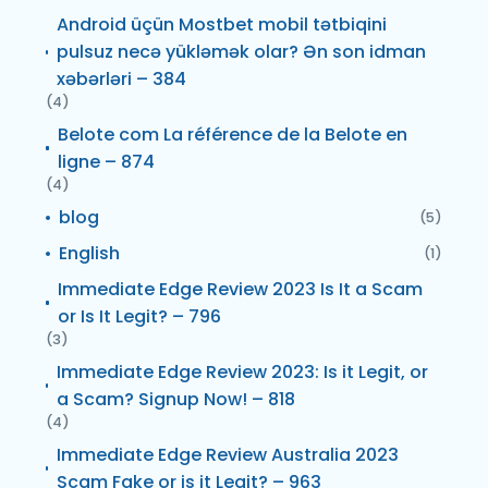
Android üçün Mostbet mobil tətbiqini
pulsuz necə yükləmək olar? Ən son idman
xəbərləri – 384
(4)
Belote com La référence de la Belote en
ligne – 874
(4)
blog
(5)
English
(1)
Immediate Edge Review 2023 Is It a Scam
or Is It Legit? – 796
(3)
Immediate Edge Review 2023: Is it Legit, or
a Scam? Signup Now! – 818
(4)
Immediate Edge Review Australia 2023
Scam Fake or is it Legit? – 963