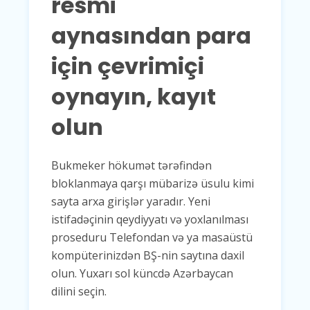
resmi
aynasından para
için çevrimiçi
oynayın, kayıt
olun
Bukmeker hökumət tərəfindən
bloklanmaya qarşı mübarizə üsulu kimi
sayta arxa girişlər yaradır. Yeni
istifadəçinin qeydiyyatı və yoxlanılması
proseduru Telefondan və ya masaüstü
kompüterinizdən BŞ-nin saytına daxil
olun. Yuxarı sol küncdə Azərbaycan
dilini seçin.