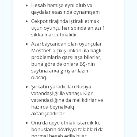
Hesab həmişə eyni olub və
qaydalar əsasında oynamışam.
Cekpot tirajında ​​iştirak etmək
üçün oyunçu hər spində ən azı 1
sikkə mərc etməlidir.
Azərbaycandan olan oyunçular
Mostbet-ə çıxış imkanı ilə bağlı
problemlərlə qarşılaşa bilərlər,
buna görə də onlara BŞ-nin
saytına arxa girişlər lazım
olacaq.
Şirkətin yaradıcıları Rusiya
vətəndaşlığı ilə yanaşı, Kipr
vətəndaşlığına da malikdirlər və
hazırda beynəlxalq
axtarışdadırlar.
Onu da qeyd etmək istərdik ki,
bonusların dövriyyə tələbləri də
normal hesab edilə bilər.