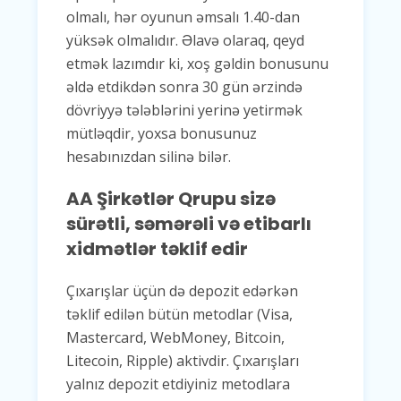
olmalı, hər oyunun əmsalı 1.40-dan
yüksək olmalıdır. Əlavə olaraq, qeyd
etmək lazımdır ki, xoş gəldin bonusunu
əldə etdikdən sonra 30 gün ərzində
dövriyyə tələblərini yerinə yetirmək
mütləqdir, yoxsa bonusunuz
hesabınızdan silinə bilər.
AA Şirkətlər Qrupu sizə
sürətli, səmərəli və etibarlı
xidmətlər təklif edir
Çıxarışlar üçün də depozit edərkən
təklif edilən bütün metodlar (Visa,
Mastercard, WebMoney, Bitcoin,
Litecoin, Ripple) aktivdir. Çıxarışları
yalnız depozit etdiyiniz metodlara