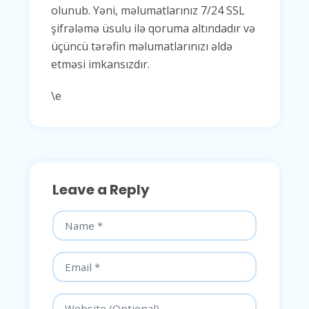
olunub. Yəni, məlumatlarınız 7/24 SSL
şifrələmə üsulu ilə qoruma altındadır və
üçüncü tərəfin məlumatlarınızı əldə
etməsi imkansızdır.
\e
Leave a Reply