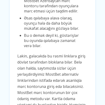
MostBet Azerbaycan mərc
kontoru tərəfindən oyunçulara
mərc etməsi üçün təqdim edilir.
Əsas qələbəyə əlavə olaraq,
oyunçu hələ də daha böyük
mükafat alacağını gözləyə bilər.
Bu o demək deyil ki, göstərişlər
bu oyunda qələbəyə zəmanət
verə bilər.
Lakin, gələcəkdə bu rəsmi linklərə giriş
dövlət tərəfindən bloklana bilər. Belə
olan halda, saytımızda sizlər üçün
yerləşdirdiyimiz MostBet alternativ
linklərindən istifadə edərək asanlıqla
mərc kontoruna giriş edə biləcəksiniz.
MostBet mərc kontorunun bir çox
ödəniş metodu var. Kartla ödəmə
yöntəmi də bunlardan biridir. Həmçinin