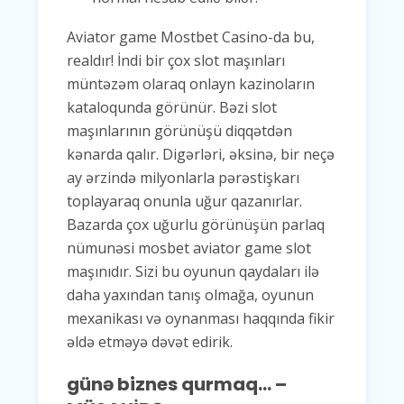
Aviator game Mostbet Casino-da bu,
realdır! İndi bir çox slot maşınları
müntəzəm olaraq onlayn kazinoların
kataloqunda görünür. Bəzi slot
maşınlarının görünüşü diqqətdən
kənarda qalır. Digərləri, əksinə, bir neçə
ay ərzində milyonlarla pərəstişkarı
toplayaraq onunla uğur qazanırlar.
Bazarda çox uğurlu görünüşün parlaq
nümunəsi mosbet aviator game slot
maşınıdır. Sizi bu oyunun qaydaları ilə
daha yaxından tanış olmağa, oyunun
mexanikası və oynanması haqqında fikir
əldə etməyə dəvət edirik.
günə biznes qurmaq… –