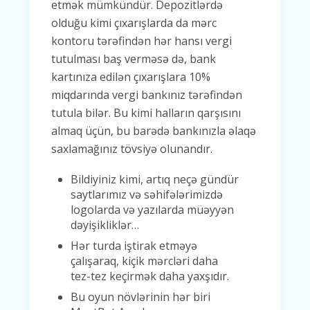
etmək mümkündür. Depozitlərdə
olduğu kimi çıxarışlarda da mərc
kontoru tərəfindən hər hansı vergi
tutulması baş verməsə də, bank
kartınıza edilən çıxarışlara 10%
miqdarında vergi bankınız tərəfindən
tutula bilər. Bu kimi halların qarşısını
almaq üçün, bu barədə bankınızla əlaqə
saxlamağınız tövsiyə olunandır.
Bildiyiniz kimi, artıq neçə gündür
saytlarımız və səhifələrimizdə
logolarda və yazılarda müəyyən
dəyişikliklər…
Hər turda iştirak etməyə
çalışaraq, kiçik mərcləri daha
tez-tez keçirmək daha yaxşıdır.
Bu oyun növlərinin hər biri