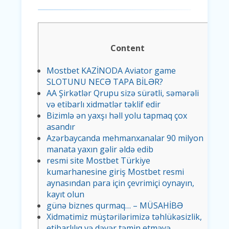
Content
Mostbet KAZİNODA Aviator game
SLOTUNU NECƏ TAPA BİLƏR?
AA Şirkətlər Qrupu sizə sürətli, səmərəli
və etibarlı xidmətlər təklif edir
Bizimlə ən yaxşı həll yolu tapmaq çox
asandır
Azərbaycanda mehmanxanalar 90 milyon
manata yaxın gəlir əldə edib
resmi site Mostbet Türkiye
kumarhanesine giriş Mostbet resmi
aynasından para için çevrimiçi oynayın,
kayıt olun
günə biznes qurmaq… – MÜSAHİBƏ
Xidmətimiz müştərilərimizə təhlükəsizlik,
etibarlılıq və dəyər təmin etməyə