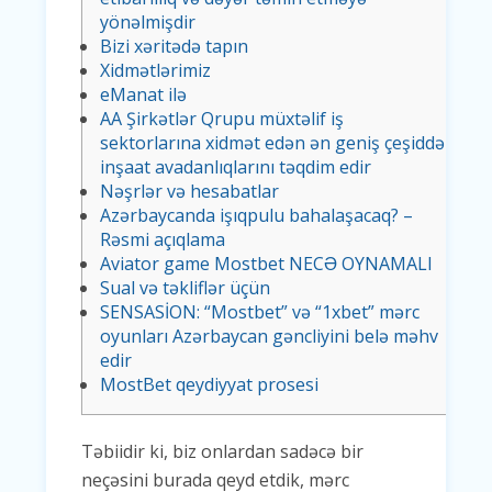
yönəlmişdir
Bizi xəritədə tapın
Xidmətlərimiz
eManat ilə
AA Şirkətlər Qrupu müxtəlif iş
sektorlarına xidmət edən ən geniş çeşiddə
inşaat avadanlıqlarını təqdim edir
Nəşrlər və hesabatlar
Azərbaycanda işıqpulu bahalaşacaq? –
Rəsmi açıqlama
Aviator game Mostbet NECƏ OYNAMALI
Sual və təkliflər üçün
SENSASİON: “Mostbet” və “1xbet” mərc
oyunları Azərbaycan gəncliyini belə məhv
edir
MostBet qeydiyyat prosesi
Təbiidir ki, biz onlardan sadəcə bir
neçəsini burada qeyd etdik, mərc